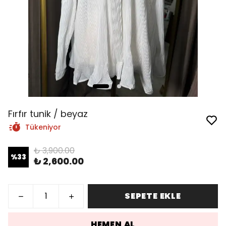
Fırfır tunik / beyaz
Tükeniyor
₺ 3,900.00
%
33
₺ 2,600.00
SEPETE EKLE
HEMEN AL