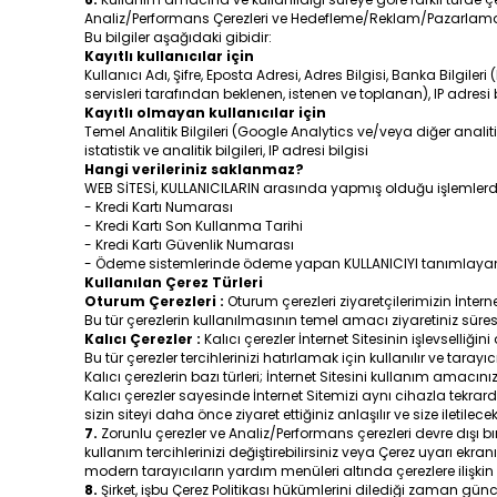
Analiz/Performans Çerezleri ve Hedefleme/Reklam/Pazarlama Çe
Bu bilgiler aşağıdaki gibidir:
Kayıtlı kullanıcılar için
Kullanıcı Adı, Şifre, Eposta Adresi, Adres Bilgisi, Banka Bilgiler
servisleri tarafından beklenen, istenen ve toplanan), IP adresi b
Kayıtlı olmayan kullanıcılar için
Temel Analitik Bilgileri (Google Analytics ve/veya diğer analitik
istatistik ve analitik bilgileri, IP adresi bilgisi
Hangi verileriniz saklanmaz?
WEB SİTESİ, KULLANICILARIN arasında yapmış olduğu işlemlerdeki
- Kredi Kartı Numarası
- Kredi Kartı Son Kullanma Tarihi
- Kredi Kartı Güvenlik Numarası
- Ödeme sistemlerinde ödeme yapan KULLANICIYI tanımlayan 
Kullanılan Çerez Türleri
Oturum Çerezleri :
Oturum çerezleri ziyaretçilerimizin İnterne
Bu tür çerezlerin kullanılmasının temel amacı ziyaretiniz süre
Kalıcı Çerezler :
Kalıcı çerezler İnternet Sitesinin işlevselliği
Bu tür çerezler tercihlerinizi hatırlamak için kullanılır ve taray
Kalıcı çerezlerin bazı türleri; İnternet Sitesini kullanım amacı
Kalıcı çerezler sayesinde İnternet Sitemizi aynı cihazla tekra
sizin siteyi daha önce ziyaret ettiğiniz anlaşılır ve size iletilec
7.
Zorunlu çerezler ve Analiz/Performans çerezleri devre dışı 
kullanım tercihlerinizi değiştirebilirsiniz veya Çerez uyarı ek
modern tarayıcıların yardım menüleri altında çerezlere ilişkin 
8.
Şirket, işbu Çerez Politikası hükümlerini dilediği zaman günce