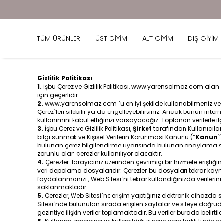
TÜM ÜRÜNLER
ÜST GİYİM
ALT GİYİM
DIŞ GİYİM
Gizlilik Politikası
1.
İşbu Çerez ve Gizlilik Politikası, www.yarensolmaz.com alan ad
için geçerlidir.
2.
www.
yarensolmaz.com
`u en iyi şekilde kullanabilmeniz ve
Çerez`leri silebilir ya da engelleyebilirsiniz. Ancak bunun inte
kullanımını kabul ettiğinizi varsayacağız. Toplanan verilerle il
3.
İşbu Çerez ve Gizlilik Politikası,
Şirket
tarafından Kullanıcılar
bilgi sunmak ve Kişisel Verilerin Korunması Kanunu (“
Kanun
`
bulunan çerez bilgilendirme uyarısında bulunan onaylama se
zorunlu olan çerezler kullanılıyor olacaktır.
4.
Çerezler tarayıcınız üzerinden çevrimiçi bir hizmete erişti
veri depolama dosyalarıdır. Çerezler, bu dosyaları tekrar kayn
faydalanmanızı , Web Sitesi`ni tekrar kullandığınızda verilerin
saklanmaktadır.
5.
Çerezler, Web Sitesi`ne erişim yaptığınız elektronik cihazda si
Sitesi`nde bulunulan sırada erişilen sayfalar ve siteye doğru
gezintiye ilişkin veriler toplamaktadır. Bu veriler burada beli
6.
Kullanım amacına ve kullanıldığı süreye göre farklı türde çer