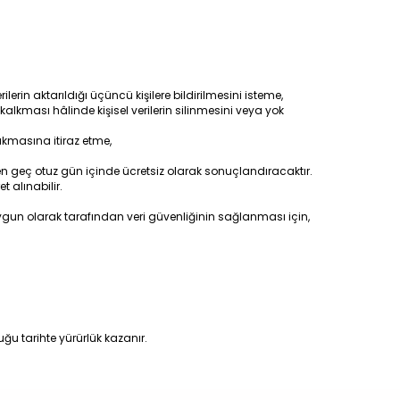
erin aktarıldığı üçüncü kişilere bildirilmesini isteme,
lkması hâlinde kişisel verilerin silinmesini veya yok
ıkmasına itiraz etme,
 en geç otuz gün içinde ücretsiz olarak sonuçlandıracaktır.
t alınabilir.
gun olarak tarafından veri güvenliğinin sağlanması için,
duğu tarihte yürürlük kazanır.