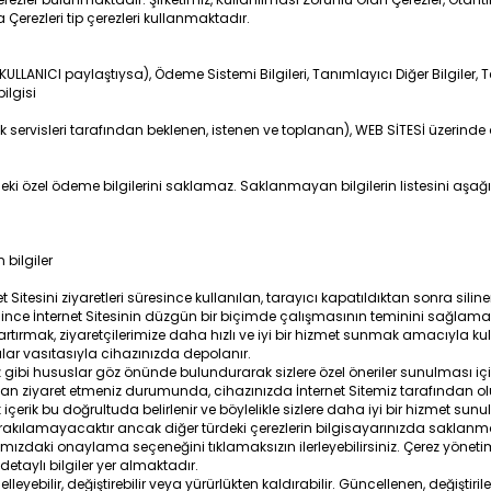
rezleri tip çerezleri kullanmaktadır.
i (KULLANICI paylaştıysa), Ödeme Sistemi Bilgileri, Tanımlayıcı Diğer Bilgiler,
ilgisi
 servisleri tarafından beklenen, istenen ve toplanan), WEB SİTESİ üzerinde diğer
 özel ödeme bilgilerini saklamaz. Saklanmayan bilgilerin listesini aşağıda
bilgiler
t Sitesini ziyaretleri süresince kullanılan, tarayıcı kapatıldıktan sonra siline
since İnternet Sitesinin düzgün bir biçimde çalışmasının teminini sağlamak
ni artırmak, ziyaretçilerimize daha hızlı ve iyi bir hizmet sunmak amacıyla kull
ıcılar vasıtasıyla cihazınızda depolanır.
nız gibi hususlar göz önünde bulundurarak sizlere özel öneriler sunulması içi
rdan ziyaret etmeniz durumunda, cihazınızda İnternet Sitemiz tarafından oluş
ek içerik bu doğrultuda belirlenir ve böylelikle sizlere daha iyi bir hizmet sunu
bırakılamayacaktır ancak diğer türdeki çerezlerin bilgisayarınızda saklanm
ranımızdaki onaylama seçeneğini tıklamaksızın ilerleyebilirsiniz. Çerez yönet
detaylı bilgiler yer almaktadır.
lleyebilir, değiştirebilir veya yürürlükten kaldırabilir. Güncellenen, değiştir