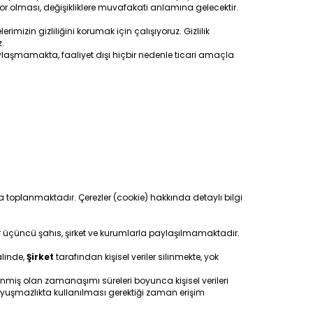
or olması, değişikliklere muvafakati anlamına gelecektir.
erimizin gizliliğini korumak için çalışıyoruz. Gizlilik
z.
e paylaşmamakta, faaliyet dışı hiçbir nedenle ticari amaçla
yla toplanmaktadır. Çerezler (cookie) hakkında detaylı bilgi
iler üçüncü şahıs, şirket ve kurumlarla paylaşılmamaktadır.
âlinde,
Şirket
tarafından kişisel veriler silinmekte, yok
miş olan zamanaşımı süreleri boyunca kişisel verileri
uyuşmazlıkta kullanılması gerektiği zaman erişim