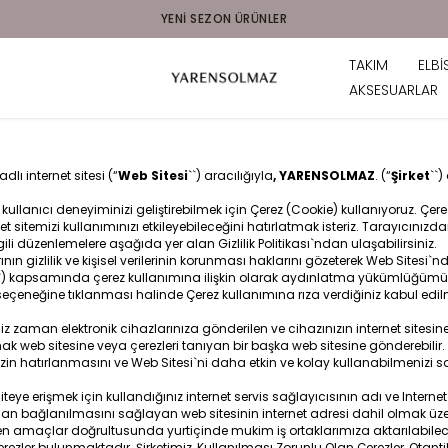
YENI SEZON ÜRÜNLER
TAKIM
ELBİ
AKSESUARLAR
lı internet sitesi (“
Web
Sitesi
``) aracılığıyla
, YARENSOLMAZ
. (“
Şirket
``)
 kullanıcı deneyiminizi geliştirebilmek için Çerez (Cookie) kullanıyoruz. Çe
rnet sitemizi kullanımınızı etkileyebileceğini hatırlatmak isteriz. Tarayıcınız
gili düzenlemelere aşağıda yer alan Gizlilik Politikası`ndan ulaşabilirsiniz.
ının gizlilik ve kişisel verilerinin korunması haklarını gözeterek Web Site
`) kapsamında çerez kullanımına ilişkin olarak aydınlatma yükümlüğümüzü
çeneğine tıklanması halinde Çerez kullanımına rıza verdiğiniz kabul edi
ğiniz zaman elektronik cihazlarınıza gönderilen ve cihazınızın internet sit
ak web sitesine veya çerezleri tanıyan bir başka web sitesine gönderebilir.
izin hatırlanmasını ve Web Sitesi`ni daha etkin ve kolay kullanabilmenizi sa
teye erişmek için kullandığınız internet servis sağlayıcısının adı ve Internet 
dan bağlanılmasını sağlayan web sitesinin internet adresi dahil olmak üzere
rtilen amaçlar doğrultusunda yurtiçinde mukim iş ortaklarımıza aktarılabilec
ezler bulunmaktadır. Şirketimiz, Kullanılması Zorunlu Olan Çerezler, Otantikas