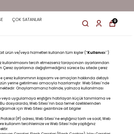
SE
ÇOK SATANLAR
0
 ait ürün ve/veya hizmetleri kullanan tüm kişiler (“
Kullanıcı
``)
rez kullanılmasını tercih etmezseniz tarayıcınızın ayarlarından
dan Çerez ayarlarınızı değiştirmediğiniz sürece bu sitede çerez
si`nde çerez kullanımının kapsamı ve amaçları hakkında detaylı
n yerine getirilmesi amacıyla hazırlamıştır. Web Sitesi`nde
lmektedir. Onaylamamanız halinde, yalnızca kullanılması
esine veya uygulamaya eriştiğini hatırlayan küçük tanımlama ve
 Bu dosyalarda, Web Sitesi`nin bazı temel özelliklerinden
ğlamak için Web Sitesi gezintinize ait bilgiler
Protokol (IP) adresi, Web Sitesi`ne eriştiğiniz tarih ve saat, Web
 kullanım tercihlerinize ve Web Sitesi`nde yaptığınız
ektir.
yon Çerezleri, Flash Çerezleri (Flash Cookies), İşlev Çerezleri,