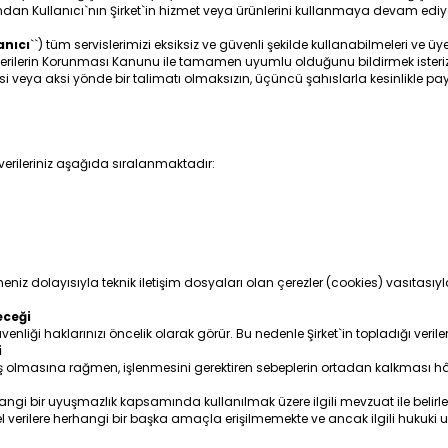
dından Kullanıcı`nın Şirket`in hizmet veya ürünlerini kullanmaya devam ediy
anıcı
``) tüm servislerimizi eksiksiz ve güvenli şekilde kullanabilmeleri ve üyel
isel Verilerin Korunması Kanunu ile tamamen uyumlu olduğunu bildirmek isteri
cı bilgisi veya aksi yönde bir talimatı olmaksızın, üçüncü şahıslarla kesinlikl
l verileriniz aşağıda sıralanmaktadır:
meniz dolayısıyla teknik iletişim dosyaları olan çerezler (cookies) vasıtası
eceği
güvenliği haklarınızı öncelik olarak görür. Bu nedenle Şirket`in topladığı ver
i
iş olmasına rağmen, işlenmesini gerektiren sebeplerin ortadan kalkması h
i bir uyuşmazlık kapsamında kullanılmak üzere ilgili mevzuat ile belirlen
verilere herhangi bir başka amaçla erişilmemekte ve ancak ilgili hukuki 