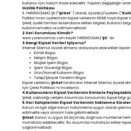
Kullanıcı için hüküm ifade edecektir. Yapılan değişikliğin ar
Gizlilik Politikası
1.
YARENSOLMAZ Şti (“
Şirket
``) olarak, ziyaretçi/üyelerin (“
Kull
Politika`mızın üyelerimizin kişisel verilerinin 6698 sayılı Kiş
Şirket, üyelik formları ile kendisine iletilen bilgileri, Kullanı
kullanmamakta ve satmamaktadır.
2.Veri Sorumlusu Kimdir?
www.yarensolmaz.com kayıtlı YARENSOLMAZ
Şti
`dir.
3.Hangi Kişisel Verileri İşliyoruz?
İnternet Sitemizi ziyaret etmeniz dolayısıyla elde edilen kişise
Kimlik Bilgisi
İletişim Bilgisi
Müşteri İşlem Bilgisi
İşlem Güvenliği Bilgisi
Ürün/Hizmet Kullanım Bilgisi
Talep/Şikayet Yönetimi Bilgisi
Kişisel verileriniz,
Şirket
tarafından İnternet Sitemizi ziyaret et
için
Çerez Politikası
`nı inceleyiniz.
4.Kullanıcıların Kişisel Verilerinin Kimlerle Paylaşılabil
Şirket, sakladığı verilerin korunması konusunda, kişisel bilgi 
5.Veri Sahiplerinin Kişisel Verilerinin Saklanma Süreler
Kanun ve ilgili diğer kanun hükümlerine uygun olarak işlenm
edilmekte veya anonim hale getirilmektedir.
Şirket
, Kanun`a uygun bir biçimde, doğması muhtemel herhang
muhafaza edebilecektir. Bu durumda muhafaza edilen kişisel 
sağlanmaktadır.