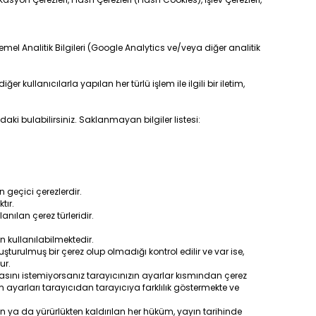
 Temel Analitik Bilgileri (Google Analytics ve/veya diğer analitik
 kullanıcılarla yapılan her türlü işlem ile ilgili bir iletim,
ki bulabilirsiniz. Saklanmayan bilgiler listesi:
n geçici çerezlerdir.
tır.
anılan çerez türleridir.
n kullanılabilmektedir.
turulmuş bir çerez olup olmadığı kontrol edilir ve var ise,
lur.
asını istemiyorsanız tarayıcınızın ayarlar kısmından çerez
im ayarları tarayıcıdan tarayıcıya farklılık göstermekte ve
ilen ya da yürürlükten kaldırılan her hüküm, yayın tarihinde