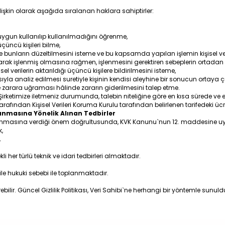
ilişkin olarak aşağıda sıralanan haklara sahiptirler:
uygun kullanılıp kullanılmadığını öğrenme,
üçüncü kişileri bilme,
de bunların düzeltilmesini isteme ve bu kapsamda yapılan işlemin kişisel veril
rak işlenmiş olmasına rağmen, işlenmesini gerektiren sebeplerin ortadan ka
 verilerin aktarıldığı üçüncü kişilere bildirilmesini isteme,
ıyla analiz edilmesi suretiyle kişinin kendisi aleyhine bir sonucun ortaya ç
yle zarara uğraması hâlinde zararın giderilmesini talep etme.
e Şirketimize iletmeniz durumunda, talebin niteliğine göre en kısa sürede ve
arafından Kişisel Verileri Koruma Kurulu tarafından belirlenen tarifedeki ücre
ğlanmasına Yönelik Alınan Tedbirler
ağlanmasına verdiği önem doğrultusunda, KVK Kanunu`nun 12. maddesine uy
k,
,
her türlü teknik ve idari tedbirleri almaktadır.
z`` ile hukuki sebebi ile toplanmaktadır.
irebilir. Güncel Gizlilik Politikası, Veri Sahibi`ne herhangi bir yöntemle sunul