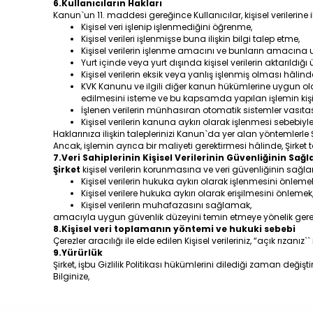
6.Kullanıcıların Hakları
Kanun`un 11. maddesi gereğince Kullanıcılar, kişisel verilerine 
Kişisel veri işlenip işlenmediğini öğrenme,
Kişisel verileri işlenmişse buna ilişkin bilgi talep etme,
Kişisel verilerin işlenme amacını ve bunların amacına 
Yurt içinde veya yurt dışında kişisel verilerin aktarıldığı 
Kişisel verilerin eksik veya yanlış işlenmiş olması hâlin
KVK Kanunu ve ilgili diğer kanun hükümlerine uygun ola
edilmesini isteme ve bu kapsamda yapılan işlemin kişisel
İşlenen verilerin münhasıran otomatik sistemler vasıtas
Kişisel verilerin kanuna aykırı olarak işlenmesi sebebi
Haklarınıza ilişkin taleplerinizi Kanun`da yer alan yöntemlerl
Ancak, işlemin ayrıca bir maliyeti gerektirmesi hâlinde, Şirket t
7.Veri Sahiplerinin Kişisel Verilerinin Güvenliğinin Sa
Şirket
kişisel verilerin korunmasına ve veri güvenliğinin s
Kişisel verilerin hukuka aykırı olarak işlenmesini önleme
Kişisel verilere hukuka aykırı olarak erişilmesini önlemek
Kişisel verilerin muhafazasını sağlamak,
amacıyla uygun güvenlik düzeyini temin etmeye yönelik gerekli 
8.Kişisel veri toplamanın yöntemi ve hukuki sebebi
Çerezler aracılığı ile elde edilen Kişisel verileriniz, “açık rızanı
9.Yürürlük
Şirket, işbu Gizlilik Politikası hükümlerini dilediği zaman değişt
Bilginize,