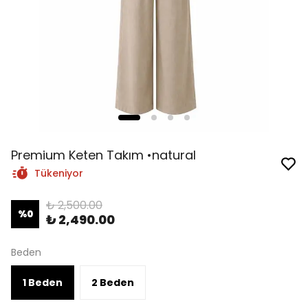
Premium Keten Takım •natural
Tükeniyor
₺ 2,500.00
%
0
₺ 2,490.00
Beden
1 Beden
2 Beden