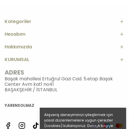
Kategoriler
Hesabım
Hakkımızda
KURUMSAL
ADRES
Başak mahallesi Ertuğrul Gazi Cad. 5.etap Başak
Center Avm kat1 no41
BAŞAKŞEHİR / İSTANBUL
YARENSOLMAZ
Alışveriş deneyiminizi iyileştirmek için
yasal düzenlemelere uygun çerezler
(cookies) kullanıyoruz. Detaylı bilgiye