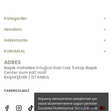
Kategoriler
Hesabım
Hakkımızda
KURUMSAL
ADRES
Başak mahallesi Ertuğrul Gazi Cad. 5.etap Başak
Center Avm kat1 no41
BAŞAKŞEHİR / İSTANBUL
YARENSOLMAZ
Alışveriş deneyiminizi iyileştirmek için
yasal düzenlemelere uygun çerezler
(cookies) kullanıyoruz. Detaylı bilgiye