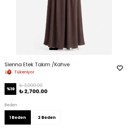
Sienna Etek Takım /Kahve
Tükeniyor
₺ 3,000.00
%
10
₺ 2,700.00
Beden
1 Beden
2 Beden